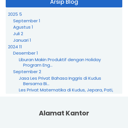
Arsip Blog
2025
5
September
1
Agustus
1
Juli
2
Januari
1
2024
11
Desember
1
Liburan Makin Produktif dengan Holiday
Program Eng...
September
2
Jasa Les Privat Bahasa Inggris di Kudus
Bersama Bi...
Les Privat Matematika di Kudus, Jepara, Pati,
dan ...
Agustus
3
Jasa Les Privat Terbaik di Jepara: Solusi
Alamat Kantor
Prestasi...
Meningkatkan Kemampuan Mengaji dengan
Jasa Les Pri...