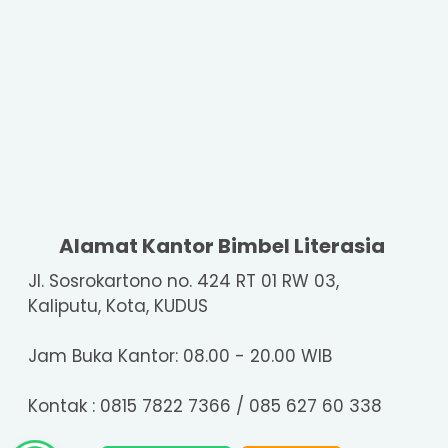
Jasa Les Privat di Kudus, Jepara, Demak, dan
Pati ...
Juli
2
Manfaat Bimbingan Belajar Kelompok untuk
Siswa SD ...
Jasa Les Privat di Jepara: Solusi Terbaik |
085728...
Mei
3
Manfaat Les Privat di Kudus untuk
Meningkatkan Pre...
Meningkatkan Prestasi Akademis dengan Les
Alamat Kantor Bimbel Literasia
Privat d...
Jasa Les Privat di Kabupaten Kudus: Solusi
Jl. Sosrokartono no. 424 RT 01 RW 03,
Terbaik...
Kaliputu, Kota, KUDUS
2023
9
September
2
Jam Buka Kantor: 08.00 - 20.00 WIB
Mei
3
April
2
Februari
1
Kontak : 0815 7822 7366 / 085 627 60 338
Januari
1
2022
5